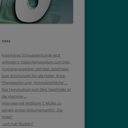
TIPPS
Kostenlose Schnupperstunde jetzt
anfordern: Video-Fernstudium zum Dipl.
Humanenergetiker und Dipl. Geistheiler
Zum Schmunzeln für alle Heiler, Ärzte,
Therapeuten und „Normalsterbliche“…
Das Fernstudium zum Dipl. Geistheiler ist
der Hammer…
Interview mit Wolfgang T. Müller zu
seinem ersten Dokumentarfilm „Die
Heiler“
„Isch hab‘ Rücken!“