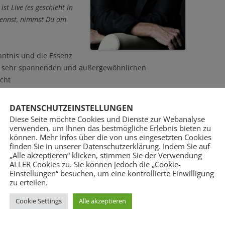
st Live (es geschieht in
kennst, nimmst Du am
nntnis und die Essenz
en sehr spannenden und außergewöhnlichen
cht
kt, wie die universellen Lebensgesetze wirklich
DATENSCHUTZEINSTELLUNGEN
end leicht selbst erkennen und dann sich verändern
Diese Seite möchte Cookies und Dienste zur Webanalyse
verwenden, um Ihnen das bestmögliche Erlebnis bieten zu
m Herzblut und seinem vollen Engagement bereits seit
können. Mehr Infos über die von uns eingesetzten Cookies
t weiter.
finden Sie in unserer Datenschutzerklärung. Indem Sie auf
„Alle akzeptieren“ klicken, stimmen Sie der Verwendung
ALLER Cookies zu. Sie können jedoch die „Cookie-
Vorträgen, Einzelgesprächen, Diskussionen hat er
Einstellungen“ besuchen, um eine kontrollierte Einwilligung
ngeborenen rheinischen Humor und mit einer oft sehr
zu erteilen.
n Sprache vermitteln dürfen.
Cookie Settings
Alle akzeptieren
latt vor den Mund” nimmt und in einer
sehr liebevollen Art und Weise versucht, Menschen