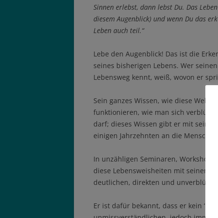
Sinnen erlebst, dann lebst Du. Das Leben i
diesem Augenblick) und wenn Du das er
Leben auch teil.“
Lebe den Augenblick! Das ist die Erke
seines bisherigen Lebens. Wer sein
Lebensweg kennt, weiß, wovon er spri
Sein ganzes Wissen, wie diese Welt tic
funktionieren, wie man sich verblüff
darf; dieses Wissen gibt er mit seine
einigen Jahrzehnten an die Menschhei
In unzähligen Seminaren, Workshops, 
diese Lebensweisheiten mit seinem a
deutlichen, direkten und unverblümte
Er ist dafür bekannt, dass er kein “B
unmissverständlichen, jedoch immer 