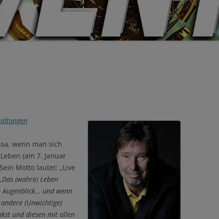
FERNSTUDIUM:
MEDITATION: GEISTCHIRURGIE
QUANTENHEILUNG TOTAL
MEDITATION „HO’OPONOPONO –
FERNSTUDIUM:
VERGEBENSRITUAL“
QUANTENHEILUNG BASIC
GANESHA-MANTRA „OM GUM
GANAPATAYE NAMAHA“
taltungen
ssa, wenn man sich
Leben (am 7. Januar
Sein Motto lautet: „Live
„Das (wahre) Leben
sem Augenblick… und wenn
 andere (Unwichtige)
kst und diesen mit allen