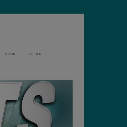
MUSIK
BÜCHER
 HEILER – DER FILM
MEDITATIONS-MUSIK
KALEA – „KRANKHEITEN UND IHRE
„QUANTENHEILUNG“
URSACHEN AUS SPIRITUELLER
SICHT“
MEDITATIONS-MUSIK „DIE
HEILER“, VOL. 1 + 2
RÄUCHERN MIT HEIMISCHEN
KRÄUTERN
CD: KALEA – HEALING