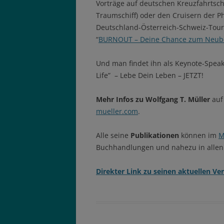
Vorträge auf deutschen Kreuzfahrtsc
Traumschiff) oder den Cruisern der P
Deutschland-Österreich-Schweiz-Tou
“
BURNOUT – Deine Chance zum Neub
Und man findet ihn als Keynote-Speak
Life” – Lebe Dein Leben – JETZT!
Mehr Infos zu Wolfgang T. Müller
auf 
mueller.com
.
Alle seine
Publikationen
können im
M
Buchhandlungen und nahezu in allen
Direkter Link zu seinen aktuellen Ve