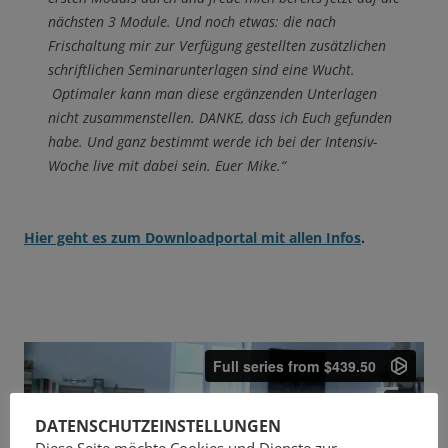
nächsten 3 Module. Und noch etwas: die nach
Frischaltung mir zur Verfügung gestellten zusätzlichen
schriftlichen Seminarunterlagen sind eine Wucht.
Optimaler kann man diese ergänzenden Unterlagen
nicht zusammenstellen. DANKE, dass ich Euch gefunden
habe. Und ganz bestimmt werde ich bei der Intensiv-
Woche live mit dabei sein. Euer Mike.“
Hier geht es zum Downloadportal mit allen Infos
.
DATENSCHUTZEINSTELLUNGEN