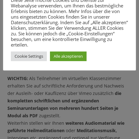
Diese Seite möchte Cookies und Dienste zur
Webanalyse verwenden, um Ihnen das bestmögliche
Erlebnis bieten zu können. Mehr Infos über die von
uns eingesetzten Cookies finden Sie in unserer
Datenschutzerklärung. Indem Sie auf „Alle akzeptieren“
klicken, stimmen Sie der Verwendung ALLER Cookies
zu. Sie können jedoch die „Cookie-Einstellungen“
besuchen, um eine kontrollierte Einwilligung zu
erteilen.
Cookie Settings
Alle akzeptieren
WICHTIG:
Als Teilnehmer im virtuellen Klassenzimmer
erhalten Sie auf schriftliche Anforderung und Nachweis
der Ausleih- oder Kauflizenz über Vimeo zusätzlich
die
kompletten schriftlichen und ergänzenden
Seminarunterlagen von mehreren hundert Seiten je
Modul als PDF
zugestellt.
Weiterhin stellen wir Ihnen
weiteres Audiomaterial wie
geführte Heilmeditationen
oder
Meditationsmusik,
Interviews etc. ergänzend und optional zur Verfügung.