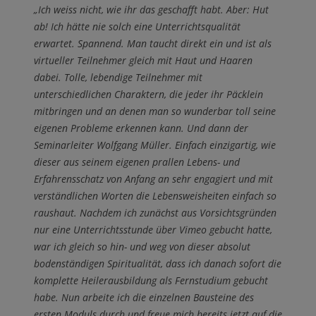
„Ich weiss nicht, wie ihr das geschafft habt. Aber: Hut
ab! Ich hätte nie solch eine Unterrichtsqualität
erwartet. Spannend. Man taucht direkt ein und ist als
virtueller Teilnehmer gleich mit Haut und Haaren
dabei. Tolle, lebendige Teilnehmer mit
unterschiedlichen Charaktern, die jeder ihr Päcklein
mitbringen und an denen man so wunderbar toll seine
eigenen Probleme erkennen kann. Und dann der
Seminarleiter Wolfgang Müller. Einfach einzigartig, wie
dieser aus seinem eigenen prallen Lebens- und
Erfahrensschatz von Anfang an sehr engagiert und mit
verständlichen Worten die Lebensweisheiten einfach so
raushaut. Nachdem ich zunächst aus Vorsichtsgründen
nur eine Unterrichtsstunde über Vimeo gebucht hatte,
war ich gleich so hin- und weg von dieser absolut
bodenständigen Spiritualität, dass ich danach sofort die
komplette Heilerausbildung als Fernstudium gebucht
habe. Nun arbeite ich die einzelnen Bausteine des
ersten Moduls durch und freue mich bereits jetzt auf die