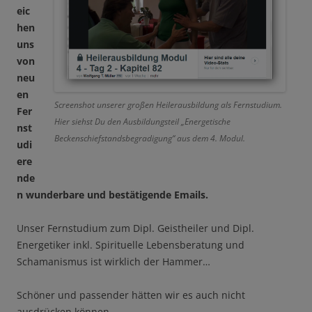
eic
hen
uns
von
neu
en
Screenshot unserer großen Heilerausbildung als Fernstudium.
Fer
Hier siehst Du den Ausbildungsteil „Energetische
nst
Beckenschiefstandsbegradigung“ aus dem 4. Modul.
udi
ere
nde
n wunderbare und bestätigende Emails.
Unser Fernstudium zum Dipl. Geistheiler und Dipl.
Energetiker inkl. Spirituelle Lebensberatung und
Schamanismus ist wirklich der Hammer…
Schöner und passender hätten wir es auch nicht
ausdrücken können.