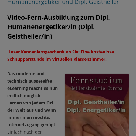
Humanenergetiker und Dipl. Geistheiler
Video-Fern-Ausbildung zum Dipl.
Humanenergetiker/in (Dipl.
Geistheiler/in)
Unser Kennenlerngeschenk an Sie:
Eine kostenlose
Schnupperstunde im virtuellen Klassenzimmer.
Das moderne und
technisch ausgereifte
eLearning macht es nun
endlich möglich.
Lernen von jedem Ort
der Welt aus und wann
immer man möchte.
Internetzugang genügt.
Einfach nach der