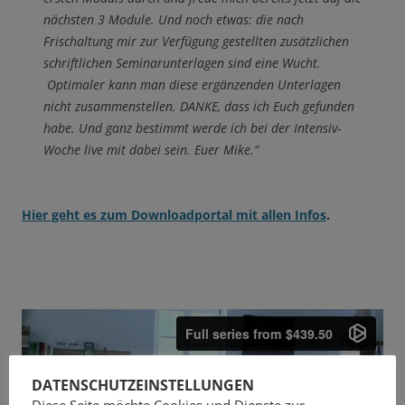
nächsten 3 Module. Und noch etwas: die nach
Frischaltung mir zur Verfügung gestellten zusätzlichen
schriftlichen Seminarunterlagen sind eine Wucht.
Optimaler kann man diese ergänzenden Unterlagen
nicht zusammenstellen. DANKE, dass ich Euch gefunden
habe. Und ganz bestimmt werde ich bei der Intensiv-
Woche live mit dabei sein. Euer Mike.“
Hier geht es zum Downloadportal mit allen Infos
.
DATENSCHUTZEINSTELLUNGEN