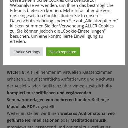
Diese Seite möchte Cookies und Dienste zur
Webanalyse verwenden, um Ihnen das bestmögliche
Erlebnis bieten zu können. Mehr Infos über die von
uns eingesetzten Cookies finden Sie in unserer
Datenschutzerklärung. Indem Sie auf „Alle akzeptieren“
klicken, stimmen Sie der Verwendung ALLER Cookies
zu. Sie können jedoch die „Cookie-Einstellungen“
besuchen, um eine kontrollierte Einwilligung zu
erteilen.
Cookie Settings
Alle akzeptieren
WICHTIG:
Als Teilnehmer im virtuellen Klassenzimmer
erhalten Sie auf schriftliche Anforderung und Nachweis
der Ausleih- oder Kauflizenz über Vimeo zusätzlich
die
kompletten schriftlichen und ergänzenden
Seminarunterlagen von mehreren hundert Seiten je
Modul als PDF
zugestellt.
Weiterhin stellen wir Ihnen
weiteres Audiomaterial wie
geführte Heilmeditationen
oder
Meditationsmusik,
Interviews etc. ergänzend und optional zur Verfügung.