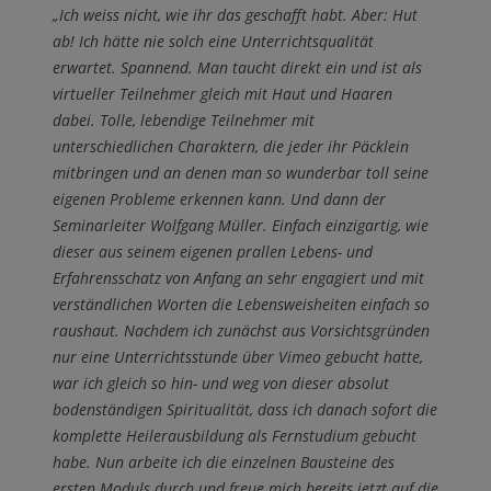
„Ich weiss nicht, wie ihr das geschafft habt. Aber: Hut
ab! Ich hätte nie solch eine Unterrichtsqualität
erwartet. Spannend. Man taucht direkt ein und ist als
virtueller Teilnehmer gleich mit Haut und Haaren
dabei. Tolle, lebendige Teilnehmer mit
unterschiedlichen Charaktern, die jeder ihr Päcklein
mitbringen und an denen man so wunderbar toll seine
eigenen Probleme erkennen kann. Und dann der
Seminarleiter Wolfgang Müller. Einfach einzigartig, wie
dieser aus seinem eigenen prallen Lebens- und
Erfahrensschatz von Anfang an sehr engagiert und mit
verständlichen Worten die Lebensweisheiten einfach so
raushaut. Nachdem ich zunächst aus Vorsichtsgründen
nur eine Unterrichtsstunde über Vimeo gebucht hatte,
war ich gleich so hin- und weg von dieser absolut
bodenständigen Spiritualität, dass ich danach sofort die
komplette Heilerausbildung als Fernstudium gebucht
habe. Nun arbeite ich die einzelnen Bausteine des
ersten Moduls durch und freue mich bereits jetzt auf die