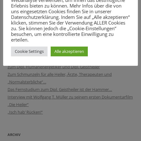
Erlebnis bieten zu können. Mehr Infos über die von
Beitragsnavigation
←
Wie wird man Energetiker
Pillen für alle Fälle: Machen
uns eingesetzten Cookies finden Sie in unserer
Datenschutzerklärung. Indem Sie auf „Alle akzeptieren“
und Geistheiler – Ein Beruf
uns Medikamente krank?
→
klicken, stimmen Sie der Verwendung ALLER Cookies
zu. Sie können jedoch die „Cookie-Einstellungen“
der Zukunft?
besuchen, um eine kontrollierte Einwilligung zu
erteilen.
TIPPS
Cookie Settings
Alle akzeptieren
Kostenlose Schnupperstunde jetzt anfordern: Video-Fernstudium
zum Dipl. Humanenergetiker und Dipl. Geistheiler
Zum Schmunzeln für alle Heiler, Ärzte, Therapeuten und
„Normalsterbliche“…
Das Fernstudium zum Dipl. Geistheiler ist der Hammer…
Interview mit Wolfgang T. Müller zu seinem ersten Dokumentarfilm
„Die Heiler“
„Isch hab‘ Rücken!“
ARCHIV